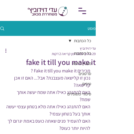
פוסט
כל הכתבות
עדי דוידוביץ
כל הכתבות
29 באוק׳ 2019
זמן קריאה 2 דקות
fake it till you make it
מעניין לדעת
מכירים Fake it till you make it ?
סרטונים
נכון זו קלישאה מעצבנת? אבל... האם זו אכן 
טיפים
קלישאה?
האם להתנהג כאילו אתה שמח יעשה אותך 
סיפורי מטופלים
שמח?
האם להתנהג כאילו אתה מלא בטחון עצמי יעשה 
אותך בעל בטחון עצמי?
האם להעמיד פנים שאתה כועס באמת יגרום לך 
להיות יותר כעוס?