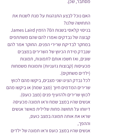
מסתבר, שכן.
האם נוכל לבצע התנהגות על מנת לשנות את 
התחושה שלנו?  
בניסוי קלאסי בשנות ה70 הזמין James Laird 
קבוצה של נבדקים ואמרו להם שהם משתתפים 
במחקר לבדיקת שרירי הפנים. החוקר אמר להם 
שנבדק מידת הכיווץ של השרירים במצבים 
שונים, ואז חשפו אותם לתמונות, תמונות 
מכעיסות (קבוצות גזעניות) ותמונות משמחות 
(ילדים משחקים).
לכל נבדק הציגו שני מצבים, ביקשו מהם לכווץ 
שרירים המדמים חיוך (מצב שמח) או ביקשו מהם 
לכווץ שרירים ולהזעיף פנים (מצב כועס).
אנשים שהיו במצב שמח וראו תמונה מכעיסה 
דיווחו על תחושה פחות שלילית מאשר אנשים 
שראו את אותה תמונה במצב כועס,
וההפך,
אנשים שהיו במצב כועס וראו תמונה של ילדים 