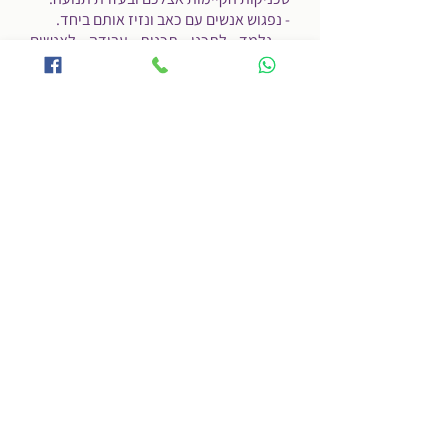
- נפגוש אנשים עם כאב ונזיז אותם ביחד.
- נלמד לתכנן תכנית עבודה לאנשים
הסובלים מכאבים כרוניים.
למי מיועד הקורס?
הקורס מתאים לכל אדם הפוגש אנשים
כאובים ומעוניין לשנות את כאבם: מאמנים,
מורים לתנועה, מטפלים ברפואה משלימה,
פיזיותרפיסטים, רופאים, פסיכולוגים
העובדים עם אוכלוסייה כאובה, אחיות
במרכזי כאב ועוד.
אנשי המקצוע רבים כבר עברו את הקורס
ושינו את שיטת העבודה שלהם עם אנשים
הסובלים מכאב מתמשך.
מה אנשים אמרו על הקורס?
הי עדי. תודה לך על קורס מעניין ומעורר