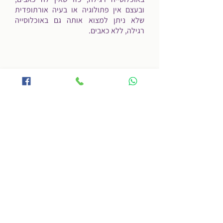
ובעצם אין פתולוגיה או בעיה אורתופדית
שלא ניתן למצוא אותה גם באוכלוסייה
רגילה, ללא כאבים.
ישנו מתאם נמוך מאוד בין ממצאים בבדיקות
הדמיה לבין כאבים וברוב הפעמים כאשר
קיים מתאם כזה אתם במיון ואיש מקצוע
נחמד שם לכם גבס או מוביל אתכם לחדר
ניתוח כי השבר דורש קיבוע יותר רציני.
בשאר הזמן אתם רצים בין רופא לרופא, בין
תרופה לתרופה, בין המלצה להמלצה
שוברים את הראש באיזו דרך ללכת.
הסיבה שיש כל כך הרבה דעות היא –
שאין תשובה אחת.
הסיבה לכך שיש לאנשים כאבים כרוניים היא
יותר מורכבת, יש בתוכה הרבה יותר מרכיבים
מאשר עצמות, שרירים, מפרקים, ועצבים. יש
הרבה מאוד גורמים תורמים להפיכת כאב