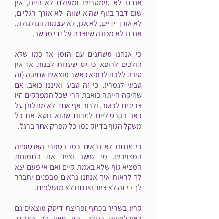
אנחנו לא סימטריים ומעולם לא היינו, אין
שום דבר בגוף שהוא שווה, לא אורך רגליים,
לא אורך ידיים, לא אגן, לא עצמות הגולגולת.
אנחנו לא מכונה שיוצרה על ידי מחשב.
כי אנחנו משתנים עם הזמן אז כמו שלא
הולכים לרופא כי יש שערות לבנות אז אין
סיבה ללכת לרופא כאשר מוצאים שחיקה (זה
טבעי לגמרי), כי זה טבעי ואיננו כואב. אם
שחיקה הייתה כואבת הרי שכל המפרקים היו
צריכים לכאוב, ולרוב אף אחד לא מתלונן על
כאב בקרסוליים למרות שהוא נושא את כל
משקל הגוף בדיוק כמו כל מפרק אחר ברגל.
כי אנחנו לא נראים כמו בספרי האנטומיה
המצוירים. מי שישב וצייר את התמונות
המציא גוף שלא באמת קיים ואם אי פעם יצא
לך לראות איך אנחנו נראים מבפנים יתברר
לך כי זה לא ציור ואנחנו לא מושלמים.
קרע בשריר בכתף ופריצת דיסק מוצאים גם
באוכלוסייה רגילה, כזו שאין לה כאבים,