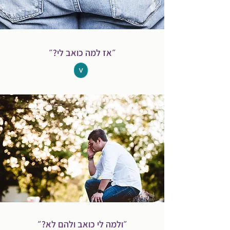
״אז למה כואב לי?״
<
״ולמה לי כואב ולהם לא?״