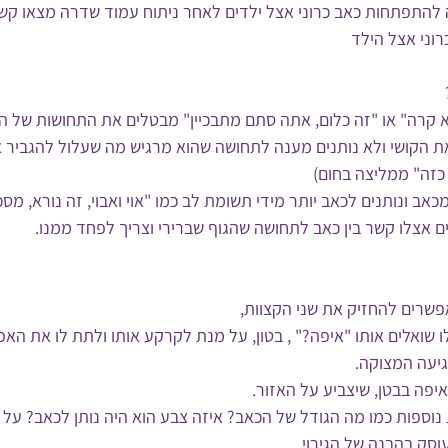
התפתחות כאב כרוני אצל ילדים לאחר ניתוח עמוד שדרה מצאו קשר 
וני אצל הילד
קרה" או "זה כלום, אתה סתם מתבכיין" מבטלים את התחושות של היל
 הקושי ולא נותנים מענה לתחושה שהוא מרגיש מה שעלול להגביר א
כזה" ממליצה בחום)
אב ונותנים לכאב יותר מידי תשומת לב כמו "אוי ואבוי, זה נורא, מסכן
ם אצלו קשר בין כאב לתחושה שהגוף שברירי וצריך לפחד ממנו.
פשרים להחזיק את שני הקצוות, 
 שואלים אותו "איפה?" , בטון, על מנת לקרקע אותו ולתת לו את ה
גיעה המצוקה. 
יפה בבטן, שיצביע על האזור.
נוספות כמו מה הגודל של הכאב? איזה צבע הוא היה נותן לכאב? על 
וסק בהבנה של הגירוי.