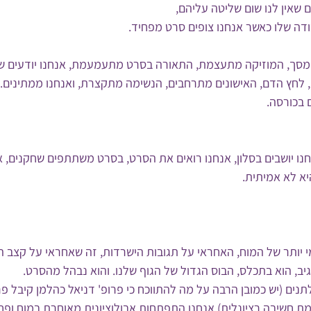
שאין לנו שום שליטה עליהם, 
 המסך, המוזיקה מתעצמת, התאורה בסרט מתעמעמת, אנחנו יודעים ש
, לחץ הדם, האישונים מתרחבים, הנשימה מתקצרת, ואנחנו ממתינים.
 בכורסה.
חנו יושבים בסלון, אנחנו רואים את הסרט, בסרט משתתפים שחקנים, אנ
יא לא אמיתית.
י יותר של המוח, האחראי על תגובות הישרדות, זה שאחראי על קצב ה
יב, הוא בתכלס, הבוס הגדול של הגוף שלנו. והוא נבהל מהסרט.
תנים (יש כמובן הרבה על מה להתווכח כי פרופ' דניאל כהלמן קיבל פר
ת חשיבה רציונלית) אנחנו התפתחות אבולוציונית מאוחרת במוח ופחו