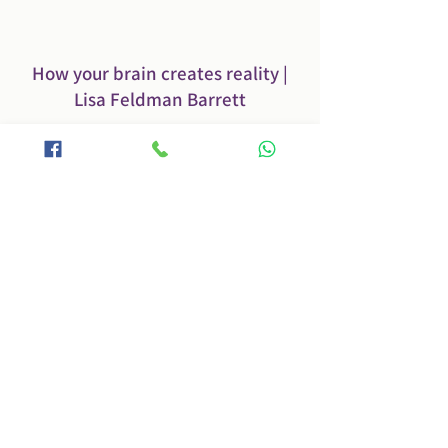
How your brain creates reality |
Lisa Feldman Barrett
מאמרים קשורים
Scientists Find Brain Signals of Chronic
Pain
לקריאה