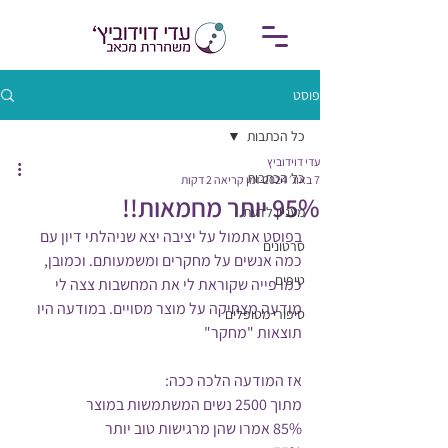
פוסט
כל הכתבות
עדי דוידוביץ
כל הכתבות
7 באוג׳ 2024
זמן קריאה 2 דקות
95% יותר מחמאות!!
מעניין לדעת
בפוסט אתמול על יציבה יצא שניהלתי דיון עם 
סרטונים
כמה אנשים על מחקרים ומשמעותם. וכמובן, 
טיפים
כמו פייה שקוראת לי את המחשבות צצה לי 
מודעה מצחיקה על מוצר מסויים. במודעה היו 
סיפורי מטופלים
תוצאות "מחקר"
אז המודעה הלכה ככה:
מתוך 2500 נשים המשתמשות במוצר
85% אמרו שהן מרגישות טוב יותר