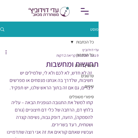
פוסט
כל הכתבות
עדי דוידוביץ
כל הכתבות
9 בנוב׳ 2019
זמן קריאה 2 דקות
תחושות ומחשבות
מעניין לדעת
 זה לא חדש, לא לכם ולא לי, שלמילים יש 
סרטונים
חשיבות, שלדרך בה אנחנו מנסחים או מפרשים 
טיפים
דברים, גם אם זה בתוך הראש שלנו, יש תפקיד.
סיפורי מטופלים
קחו למשל את התגובה הגופנית הבאה – עליה 
בלחץ דם, הרחבה של כלי דם חיצוניים (גורם 
להסמקה), הזעה, דופק גבוה, נשימה קצרה 
ושטחית, רעד בשרירים.
ועכשיו שאתם קוראים את זה אני רוצה שתדמיינו 