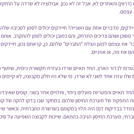
דרווין) והאחרים לא, אבל זה לא נכון. אבולוציה לא שרדה על החזקים
 עצמם.
ידקים, מדברים אחת עם השנייה? חיידקים יכולים לסמן לסביבה שלה
 מסוכן ושהם צריכים התרחק, והם כמובן יכולים לסמן להתקרב. אותם ח
ו" את עצמם למען הצלת "החברים" שלהם. כן, קראתם נכון, חיידקים 
ם את פה, או אוזניים.
טרפו לכדור הארץ, החד תאיים שרדו בעזרת תקשורת כימית, שיתוף פ
 שלו עזרו אחד לשני לא שרדו. מי שלא היו חלק מקבוצה, לא קיימים ה
החד תאיים והפטריות פועלים ביחד, ותלויים אחד בשני. קופים שאיבדו
 התפקוד של מערכת החיסון שלהם. במחקר שבו בדקו להקה של קופי
נמדד בבדיקות דם) היה תלוי במקומם בשרשרת החברתית. וכאשר שינו
תי, מערכת החיסון הגיבה בהתאם. שייכות לקבוצה השפיעה על סיכוי