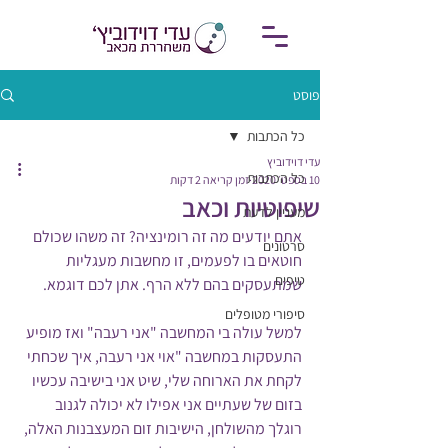
פוסט
כל הכתבות
עדי דוידוביץ
כל הכתבות
10 בספט׳ 2020
זמן קריאה 2 דקות
שיפוטיות וכאב
מעניין לדעת
אתם יודעים מה זה רומינציה? זה משהו שכולם 
סרטונים
חוטאים בו לפעמים, זו מחשבות מעגליות 
טיפים
שמתעסקים בהם ללא הרף. אתן לכם דוגמא.
סיפורי מטופלים
למשל עולה בי המחשבה "אני רעבה" ואז מופיע 
התעסקות במחשבה "אוי אני רעבה, איך שכחתי 
לקחת את הארוחה שלי, שיט אני בישיבה עכשיו 
בזום של שעתיים אני אפילו לא יכולה לגנוב 
רוגלך מהשולחן, הישיבות זום המעצבנות האלה, 