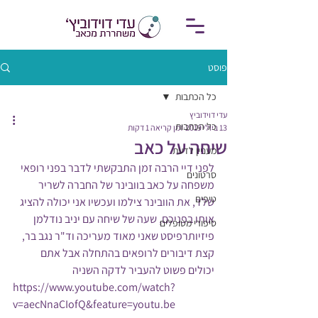
פוסט
כל הכתבות
עדי דוידוביץ
כל הכתבות
13 ביולי 2019
זמן קריאה 1 דקות
שיחה על כאב
מעניין לדעת
לפני דיי הרבה זמן התבקשתי לדבר בפני רופאי 
סרטונים
משפחה על כאב בוובינר של החברה לשריר 
טיפים
שלד, את הוובינר צילמו ועכשיו אני יכולה להציג 
אותו בפניכם, שעה של שיחה עם יניב נודלמן 
סיפורי מטופלים
פיזיותרפיסט שאני מאוד מעריכה וד"ר נגב בר, 
קצת דיבורים לרופאים בהתחלה אבל אתם 
יכולים פשוט להעביר לדקה השניה
https://www.youtube.com/watch?
v=aecNnaCIofQ&feature=youtu.be