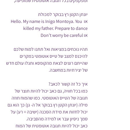
ומפקפקים בכל תגובה אוטומטית שמופיעה,
יונתן הקטן רץ בבוקר למכולת
או Hello. My name is Inigo Montoya. You 
killed my father. Prepare to dance
או Don’t worry be careful 
תהיו נוכחים במציאות ואל תתנו למוח שלכם 
להיכנס למצב של טייס אוטומטי במקרים 
שהייתם רוצים לצאת מהקופסא ותגלו עולם חדש 
של יצירתיות במחשבה.
איך כל זה קשור לכאב?
כמו בכל חוויה, גם כאב יכול להיות תוצר של 
תגובה של הטייס האוטומטי. כמו שהמוח חוזה 
מילה (יונתן הקטן רץ בבוקר אל ה- גן) כך הוא גם 
יכול לחזות את מידת הסכנה (ישיבה = רע) על 
סמך ניסיון עבר או למידה מהסביבה.
כאב יכול להיות תגובה אוטומטית של המוח 