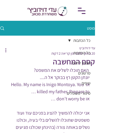
פוסט
כל הכתבות
עדי דוידוביץ
כל הכתבות
20 באוק׳ 2019
זמן קריאה 2 דקות
קסם המחשבה
מעניין לדעת
 האם תוכלו לשלים את המשפט?
סרטונים
יונתן הקטן רץ בבוקר אל ה....
טיפים
או Hello. My name is Inigo Montoya. You 
killed my father. Prepare to …
סיפורי מטופלים
או don’t worry be …
אני יכולה להמשיך להציג בפניכם עוד ועוד 
משפטים שתוכלו להשלים בלי בעיה, וכולנו 
נשלים באותה צורה (בהינתן שכולנו מגיעים 