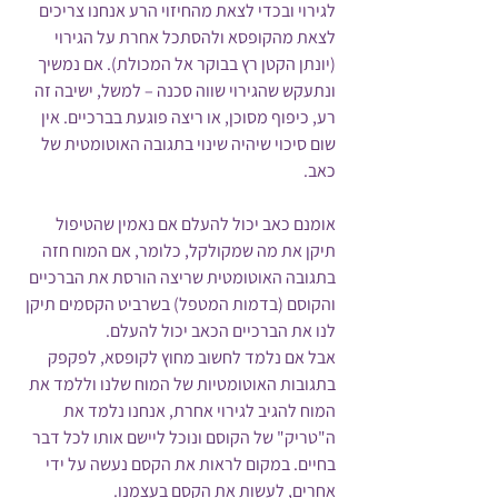
לגירוי ובכדי לצאת מהחיזוי הרע אנחנו צריכים 
לצאת מהקופסא ולהסתכל אחרת על הגירוי 
(יונתן הקטן רץ בבוקר אל המכולת). אם נמשיך 
ונתעקש שהגירוי שווה סכנה – למשל, ישיבה זה 
רע, כיפוף מסוכן, או ריצה פוגעת בברכיים. אין 
שום סיכוי שיהיה שינוי בתגובה האוטומטית של 
כאב.
אומנם כאב יכול להעלם אם נאמין שהטיפול 
תיקן את מה שמקולקל, כלומר, אם המוח חזה 
בתגובה האוטומטית שריצה הורסת את הברכיים 
והקוסם (בדמות המטפל) בשרביט הקסמים תיקן 
לנו את הברכיים הכאב יכול להעלם.
אבל אם נלמד לחשוב מחוץ לקופסא, לפקפק 
בתגובות האוטומטיות של המוח שלנו וללמד את 
המוח להגיב לגירוי אחרת, אנחנו נלמד את 
ה"טריק" של הקוסם ונוכל ליישם אותו לכל דבר 
בחיים. במקום לראות את הקסם נעשה על ידי 
אחרים, לעשות את הקסם בעצמנו.