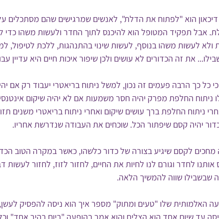
 דיכאון הוא "לפתוח את הדלת", לאנשים שמרגישים שהם מסתכלים ע
. אבל תפקיד המטופל הוא להיכנס לתוך החדר ולעשות משהו כדי ל
ולא לעשות משהו בנוסף, לעשות שינוי בהתנהגות, ללכת לטיפול, למ
לו... את זה הכדורים לא עושים ולכן שיפור איכות חיים היא עדיין עבו
 כל כך הרבה פעמים זה נכון, למשל ניתוח בריאטרי יעבוד רק אם יהיה
ו ניתוח החלפת מפרק יהיה חסר משמעות אם לא יהיה שיקום אינטנסיבי
י ניתוח החלפת ברך עושים שיקום ואחרי ניתוח בריאטרי משנים תזונה
כדור יהיה קסם שיפתור הכל. שוכחים את העבודה שנדרשת אחריו.
ה מחכים לקסם שיגיע בצורה של כדור כלשהו, כאשר במקרה הטוב הכדו
ותנו לחדר וגורם לנו לחיות את החיים, לחזור לזוז, לחזור לעשות דב
ה שבשבילו שווה להמשיך הלאה.
עה האלמותית שלו "טעים ומתוק" מספר איך הוא ניסה להפסיק לעשן,
ניסה עד שיום אחד הוא הצליח והוא אמר בהופעה "ביום בהיר אחד" וכ