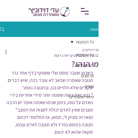
פוסט
כל הכתבות
עדי דוידוביץ
כל הכתבות
12 במרץ 2020
זמן קריאה 1 דקות
מי הנהג?
מעניין לדעת
בשבוע שעבר פוסט שלי ששותף בדף אחר גרר 
סרטונים
תגובה שאמרה שכאב לא עובד ככה, שיש דברים 
טיפים
שקורים שלא תלויים בנו, ובתגובה נאמר
" נכון,זאת גישה ששמה יותר מידי אחריות בידי 
סיפורי מטופלים
האדם על גופו, בזמן שכמו שאתה אומר יש הרבה 
מצבים שאין לאדם יכולת לשנות את המצב"
ומאז זה מציק לי, ממש, אז החלטתי לכתוב 
תגובה בפוסט נפרד ולא תגובה לאדם עצמו, 
מקווה שהוא לא יכעס,