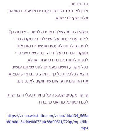
הזדמנויות. 
ולכן לא תמיד מדרסים עוזרים ולפעמים הוצאת 
אלפי שקלים לשווא. 
השאלה הבאה שלכם צריכה להיות – אז מה כן? 
לא יודעת לענות על השאלה, כל מקרה צריך 
להיבדק לגופו ולפעמים אפשר לדמות את 
תפקוד המדרס על ידי הדבקה של טייפ כדי 
לנסות לחזות אם מדרס יעזור או לא.
בכל מקרה, חישבו פעמיים לפני שאתם עושים 
הוצאה כלכלית כל כך גדולה. כי גם מי שהמציא 
את החוקים יודע היום שהחוקים לא נכונים.
סרטון מקסים שנעשה על בחירת נעלי ריצה שיתן 
לכם רעיון על מה אני מדברת
https://video.wixstatic.com/video/dda134_565a
b81b8da54d4e8867214c88c99511/720p/mp4/file
.mp4