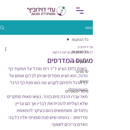
פוסט
כל הכתבות
עדי דוידוביץ
כל הכתבות
27 ביוני 2019
זמן קריאה 1 דקות
מיתוס המדרסים
מעניין לדעת
 בשנת 1971 הציע ד"ר רות מודל על תפקוד כף 
סרטונים
הרגל, הוא הציע ממדים שניתן לבדקו אותם על 
טיפים
כף הרגל ולפיהם לקבוע מה הוא מנח כף הרגל 
האופטימלי,
סיפורי מטופלים
מאז עברו הרבה מים בנהר, נעשו מאות מחקרים 
שלא הצליחו להוכיח את דבריו אך הם עדיין 
נלמדים. משתמשים בהם בעיקר להתאמת 
מדרסים – בהנחה שיש מנח ספציפי אליו כל בני 
האדם צריכים לשאוף.