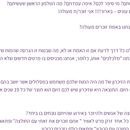
תם? מי סיפר לכם? איפה עמדתם? מה הטלפון הראשון שעשיתם?
נים – בארור!!!! אני זוכר/ת מעולה!
חנו באמת זוכרים מעולה? 
לנו כל דרך לדעת אם זו האמת או לא, מה שבטוח זו הגרסה שהמוח של
נו "מלכלכים" אותו, כלומר, אנחנו מכניסים בו פרטים חדשים שלא היו
הזיכרון של מה היה המוח שלכם משתמש במסלולים אשר יושב בהם הז
ומוסיף להם מידע מהקיים היום. התוצ
 של אנשים ולהיזכר באירוע שהייתם נוכחים בו ביחד? 
 כל אחד זרק פרט לאוויר " אתם זוכרים את זאתי עם החולצה" ופתאום 
המורה עם הכובע" ופתאום כולם נזכרים בכובע.