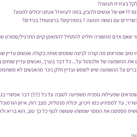
קלקל בעזרת תנועה?
 לראש של אנשים ולהבין, במה לעזאזל אנחנו יכולים לפגוע?
בשרירים עם נעשה תנועה ? במפרקים? ברצועות? בגידים?
 שאם אדם מהשורה יחליט להתחיל להתאמן קיים התרגיל/ספורט שיגר
ו טיוב שמראים מה קורה לביצה ששמים אותה בקולה ואנשים עדיין שות
ת ההשפעה של אלכוהול על... כל דבר בערך, ואנשים עדיין שותים ב
ברים על ההשפעה שיש לשמש ועדיין חלק ניכר מהאנשים לא משתמש
שמראים שפעילות גופנית משפיעה לטובה על כל (!!!!) דבר אפשרי בגו
ריר, עד למפתיע כמו זיכרון, יכולת מנטלית, מצב רוח, איזון הורמונלי ו
ית פספסנו את המסר שמשהו שעושה לגוף כל כך טוב, הוא בריא ולא 
ז!