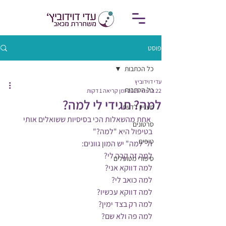
פוסט
כל הכתבות
עדי דוידוביץ
כל הכתבות
22 בדצמ׳ 2019
זמן קריאה 1 דקות
למה? תגידי לי למה?
מעניין לדעת
 אחת מהשאלות הכי בסיסיות ששואלים אותי 
סרטונים
בטיפול היא "למה?"
טיפים
ול"למה" יש המון גוונים:
למה זה קרה לי?
סיפורי מטופלים
למה דווקא אני?
למה כואב לי?
למה דווקא עכשיו?
למה רק בצד ימין?
למה פה ולא שם?