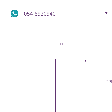
ת קשר
054-8920940
קר,