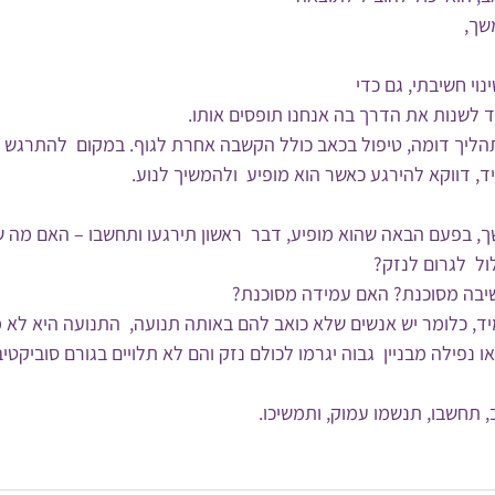
שך,
וי חשיבתי, גם כדי 
 לשנות את הדרך בה אנחנו תופסים אותו.
תהליך דומה, טיפול בכאב כולל הקשבה אחרת לגוף. במקום  להתרגש 
ד, דווקא להירגע כאשר הוא מופיע  ולהמשיך לנוע. 
, בפעם הבאה שהוא מופיע, דבר  ראשון תירגעו ותחשבו – האם מה ש
ל  לגרום לנזק?
שיבה מסוכנת? האם עמידה מסוכנת?
, כלומר יש אנשים שלא כואב להם באותה תנועה,  התנועה היא לא מס
ו נפילה מבניין  גבוה יגרמו לכולם נזק והם לא תלויים בגורם סוביקטיב
תחשבו, תנשמו עמוק, ותמשיכו.