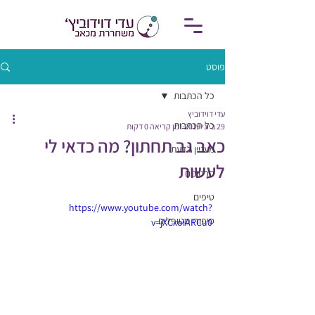
פוסט
כל הכתבות
עדי דוידוביץ
כל הכתבות
29 ביוני 2019
זמן קריאה 0 דקות
כאב גב תחתון? מה כדאי לי
מעניין לדעת
לעשות
סרטונים
טיפים
https://www.youtube.com/watch?
סיפורי מטופלים
v=jXCxoiARCu0