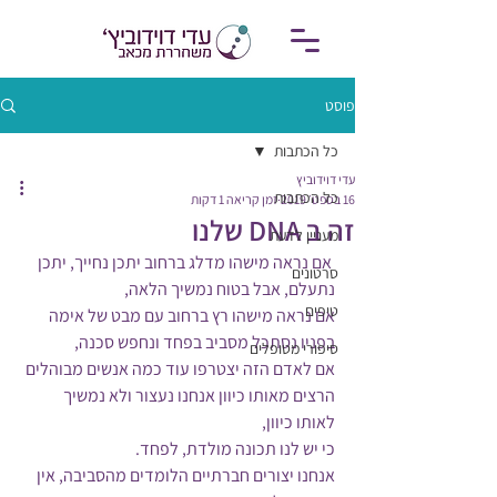
פוסט
כל הכתבות
עדי דוידוביץ
כל הכתבות
16 בספט׳ 2019
זמן קריאה 1 דקות
זה ב DNA שלנו
מעניין לדעת
 אם נראה מישהו מדלג ברחוב יתכן נחייך, יתכן 
סרטונים
נתעלם, אבל בטוח נמשיך הלאה,
טיפים
אם נראה מישהו רץ ברחוב עם מבט של אימה 
בפניו נסתכל מסביב בפחד ונחפש סכנה,
סיפורי מטופלים
אם לאדם הזה יצטרפו עוד כמה אנשים מבוהלים 
הרצים מאותו כיוון אנחנו נעצור ולא נמשיך 
לאותו כיוון,
כי יש לנו תכונה מולדת, לפחד.
אנחנו יצורים חברתיים הלומדים מהסביבה, אין 