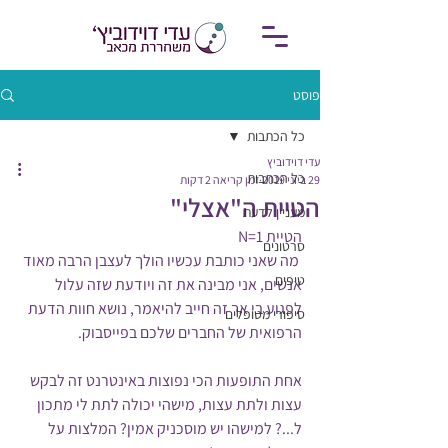
פוסט
כל הכתבות
עדי דוידוביץ
כל הכתבות
29 ביוני 2019
זמן קריאה 2 דקות
הטיית ה"אצלי"
מעניין לדעת
הטיית N=1
סרטונים
 מה שאני כותבת עכשיו הולך לעצבן הרבה מאוד 
טיפים
אנשים, אני מבינה את זה ויודעת שזה עלול 
לפגוע בי אך זה חייב להיאמר, נושא חוות הדעת 
סיפורי מטופלים
הרפואית של החברים שלכם בפייסבוק.
אחת התופעות הכי נפוצות באינטרנט זה לבקש 
עצות ולתת עצות, מישהי יכולה לתת לי מתכון 
ל...? למישהו יש מוסכניק אמין? המלצות על 