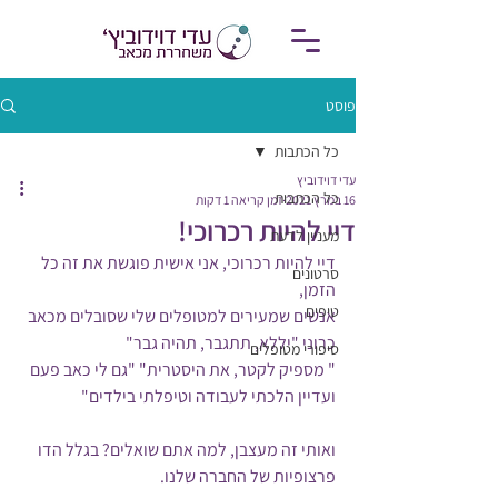
פוסט
כל הכתבות
עדי דוידוביץ
כל הכתבות
16 במרץ 2021
זמן קריאה 1 דקות
דיי להיות רכרוכי!
מעניין לדעת
דיי להיות רכרוכי, אני אישית פוגשת את זה כל 
סרטונים
הזמן,
טיפים
אנשים שמעירים למטופלים שלי שסובלים מכאב 
כרוני "יללא, תתגבר, תהיה גבר"
סיפורי מטופלים
" מספיק לקטר, את היסטרית" "גם לי כאב פעם 
ועדיין הלכתי לעבודה וטיפלתי בילדים" 
ואותי זה מעצבן, למה אתם שואלים? בגלל הדו 
פרצופיות של החברה שלנו.