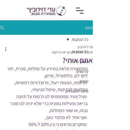
פוסט
כל הכתבות
עדי דוידוביץ
כל הכתבות
26 ביוני 2020
זמן קריאה 2 דקות
אתם איתי?
מעניין לדעת
התקשורת מלאה במידע על מחלות, סכרת, יתר 
סרטונים
לחץ דם, כולסטרול, סרטן,
טיפים
 תרופות, הצעות ייעול, פרוצדורות רפואיות, 
המלצות לבדיקות, טיפול מניעתי,
סיפורי מטופלים
 מגיל צעיר מפמפמים לנו ת'מוח על תזונה 
בריאה ופעילות גופנית כדי שלא יהיה לנו סוכר 
גבוה, או שאר המחלות,
 ואף אחד לא מלמד כאב, 
 מחקרים מראים כי בין 20% ל 50% 