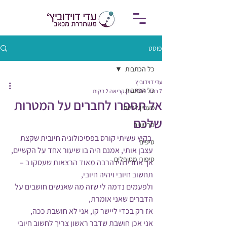
פוסט
כל הכתבות
עדי דוידוביץ
כל הכתבות
7 בנוב׳ 2019
זמן קריאה 2 דקות
אל תספרו לחברים על המטרות
מעניין לדעת
שלכם
סרטונים
 בקיץ עשיתי קורס בפסיכולוגיה חיובית שקצת 
טיפים
עצבן אותי, אמנם היה בו שיעור אחד על הקשיים, 
סיפורי מטופלים
אך אחריו היו הרבה מאוד הרצאות שעסקו ב – 
תחשוב חיובי ויהיה חיובי,
ולפעמים נדמה לי שזה מה שאנשים חושבים על 
הדברים שאני אומרת, 
אז רק בכדי ליישר קו, אני לא חושבת ככה,
אני אכן חושבת שדבר ראשון צריך לחשוב חיובי 