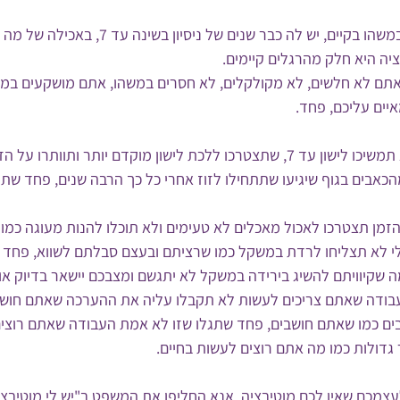
המוטיבציה שלנו נמצאת במשהו בקיים, יש לה כבר שנים של
יה היא חלק מהרגלים קיימים. 
תם לא חלשים, לא מקולקלים, לא חסרים במשהו, אתם מושקעים במש
ים עליכם, פחד.
פחד שתהיו עייפים אם לא תמשיכו לישון עד 7, שתצטרכו ללכת לישון מוקדם יותר ותוו
הכאבים בגוף שיגיעו שתתחילו לזוז אחרי כל כך הרבה שנים, פחד שת
זמן תצטרכו לאכול מאכלים לא טעימים ולא תוכלו להנות מעוגה כמו 
 לא תצליחו לרדת במשקל כמו שרציתם ובעצם סבלתם לשווא, פחד מ
שקיוויתם להשיג בירידה במשקל לא יתגשם ומצבכם יישאר בדיוק אות
ודה שאתם צריכים לעשות לא תקבלו עליה את ההערכה שאתם חושבי
ם כמו שאתם חושבים, פחד שתגלו שזו לא אמת העבודה שאתם רוצים 
דולות כמו מה אתם רוצים לעשות בחיים. 
צמכם שאין לכם מוטיבציה, אנא החליפו את המשפט ב"יש לי מוטיבצי