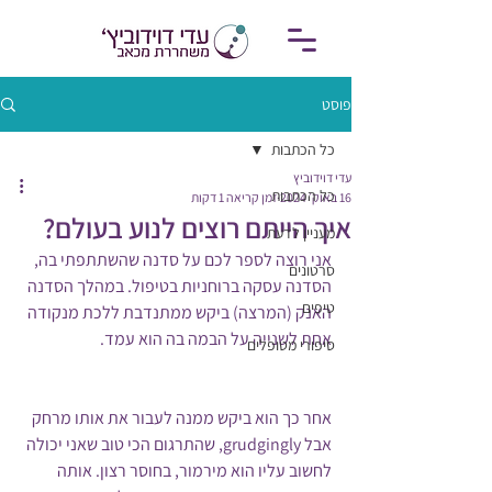
פוסט
כל הכתבות
עדי דוידוביץ
כל הכתבות
16 באוק׳ 2024
זמן קריאה 1 דקות
איך הייתם רוצים לנוע בעולם?
מעניין לדעת
אני רוצה לספר לכם על סדנה שהשתתפתי בה, 
סרטונים
הסדנה עסקה ברוחניות בטיפול. במהלך הסדנה 
טיפים
האנק (המרצה) ביקש ממתנדבת ללכת מנקודה 
אחת לשנייה על הבמה בה הוא עמד. 
סיפורי מטופלים
אחר כך הוא ביקש ממנה לעבור את אותו מרחק 
אבל grudgingly, שהתרגום הכי טוב שאני יכולה 
לחשוב עליו הוא מירמור, בחוסר רצון. אותה 