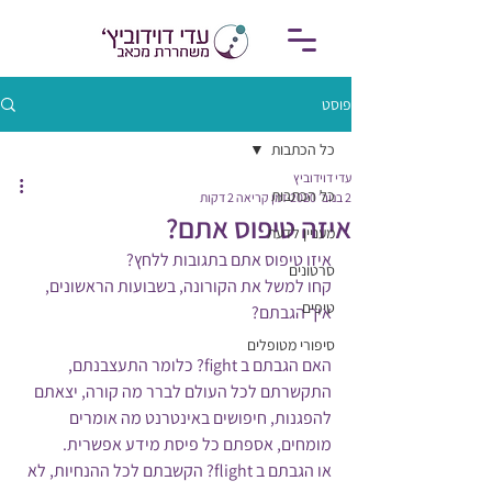
פוסט
כל הכתבות
עדי דוידוביץ
כל הכתבות
2 בנוב׳ 2020
זמן קריאה 2 דקות
איזה טיפוס אתם?
מעניין לדעת
איזו טיפוס אתם בתגובות ללחץ?
סרטונים
קחו למשל את הקורונה, בשבועות הראשונים, 
טיפים
איך הגבתם?
סיפורי מטופלים
האם הגבתם ב fight? כלומר התעצבנתם, 
התקשרתם לכל העולם לברר מה קורה, יצאתם 
להפגנות, חיפושים באינטרנט מה אומרים 
מומחים, אספתם כל פיסת מידע אפשרית.
או הגבתם ב flight? הקשבתם לכל ההנחיות, לא 