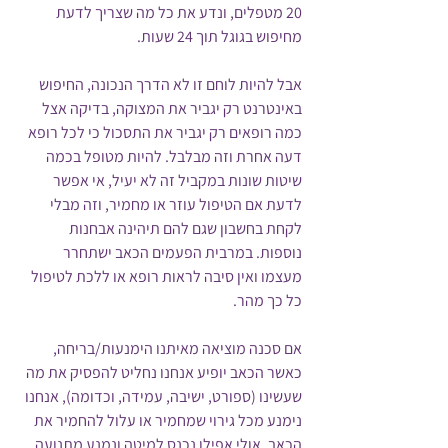
20 מטפלים, ונדע את כל מה שצריך לדעת 
מחיפוש בגוגל תוך 24 שעות. 
אבל להיות לוחם זו לא הדרך הנכונה, החיפוש 
באינטרנט רק יגביר את המצוקה, בדיקה אצל 
כמה רופאים רק יגביר את התסכול כי לכל רופא 
דעה אחרת וזה מבלבל. להיות מטופל בכמה 
שיטות שונות במקביל זה לא יעיל, אי אפשר 
לדעת אם הטיפול עוזר או מחמיר, וזה מבלי 
לקחת בחשבון שגם להם תיהינה אבחנות 
נוספות. במרבית הפעמים הכאב ישתחרר 
מעצמו ואין סיבה לראות רופא או ללכת לטיפול 
כל כך מהר.
אם סכנה מוציאה מאיתנו הימנעות/בריחה, 
כאשר הכאב יופיע אנחנו נחליט להפסיק את מה 
שעשינו (ספורט, ישיבה, עמידה, וכדומה), אנחנו 
נימנע מכל גירוי שמחמיר או עלול להחמיר את 
הכאב, אולי אפילו נכנס למיטה ונמנע מתנועה 